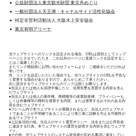
公益財団法人東京観光財団 東京舟めぐり
一般社団法人天王洲・キャナルサイド活性化協会
特定非営利活動法人 大阪水上安全協会
東京有明アリーナ
当ウェブサイトへのリンクを設定される場合、URLは原則としてトップ
ページとさせていただき、これ以外のページに直接リンクを設定するこ
とはご遠慮ください。
またリンク開始前にお問い合わせフォームより、ご連絡をいただければ
幸いです。
尚、リンクを設定いただいた場合でも、当ウェブサイトのURLを予告な
く変更する場合がありますので、あらかじめご了承ください。
次に該当するウェブサイトからのリンクは固くお断りします。
●当法人または他人を誹謗中傷したり、信用失墜を意図する内容を含ん
だウェブサイト
●当法人または他人の著作権、商標権等の産業財産権、プライバシーも
しくは肖像権等の権利を侵害する内容、または侵害するおそれのある内
容を含むウェブサイト
●フレーム内で本ウェブサイトが展開されるなど、当法人のウェブサイ
トであることが不明確であることにより第三者に誤解を与える可能性が
あるウェブサイト
●上記各項目の他、当法人のサイト運営ポリシー、法令または公序良俗
に違反する行為、本ウェブサイトの運営を妨害する内容を含むウェブサ
イト。
●その他、当ウェブサイトのシステム提供者が定める事項に違反してい